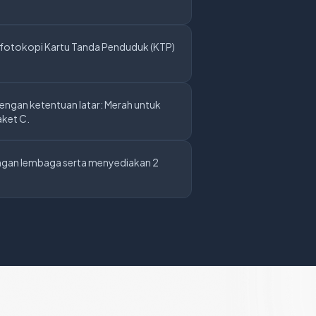
 fotokopi Kartu Tanda Penduduk (KTP)
engan ketentuan latar: Merah untuk
aket C.
angan lembaga serta menyediakan 2