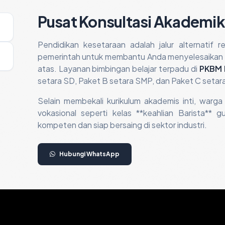
Pusat Konsultasi Akademik
Pendidikan kesetaraan adalah jalur alternatif 
pemerintah untuk membantu Anda menyelesaikan w
atas. Layanan bimbingan belajar terpadu di
PKBM 
setara SD, Paket B setara SMP, dan Paket C setar
Selain membekali kurikulum akademis inti, warga
vokasional seperti kelas **keahlian Barista** 
kompeten dan siap bersaing di sektor industri.
Hubungi WhatsApp