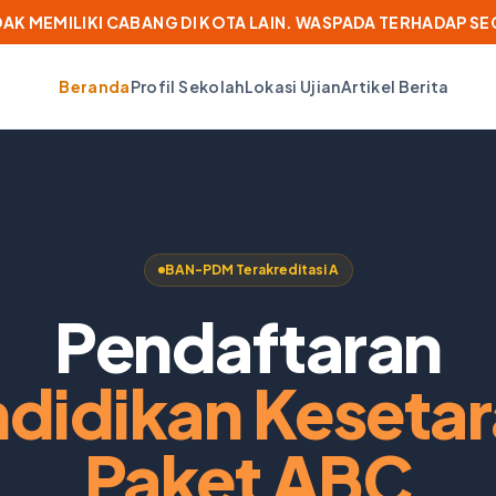
IDAK MEMILIKI CABANG DI KOTA LAIN. WASPADA TERHADAP S
Beranda
Profil Sekolah
Lokasi Ujian
Artikel Berita
BAN-PDM Terakreditasi A
Pendaftaran
didikan Keseta
Paket ABC