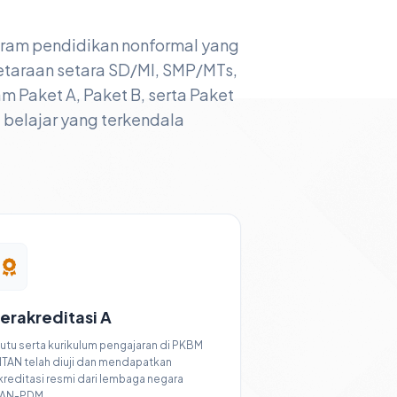
gram pendidikan nonformal yang
taraan setara SD/MI, SMP/MTs,
Paket A, Paket B, serta Paket
a belajar yang terkendala
erakreditasi A
utu serta kurikulum pengajaran di PKBM
NTAN telah diuji dan mendapatkan
kreditasi resmi dari lembaga negara
AN-PDM.