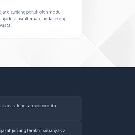
ajar ditunjang penuh oleh modul
njadi solusi alternatif andalan bagi
wasta.
ma secara lengkap sesuai data
jazah jenjang terakhir sebanyak 2