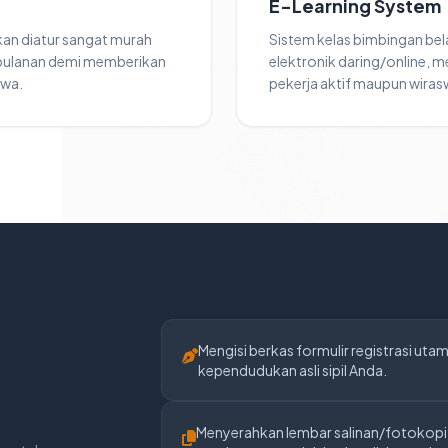
E-Learning System
kan diatur sangat murah
Sistem kelas bimbingan bel
 bulanan demi memberikan
elektronik daring/online, me
swa.
pekerja aktif maupun wiras
Mengisi berkas formulir registrasi uta
kependudukan asli sipil Anda.
Menyerahkan lembar salinan/fotokopi i