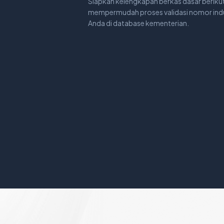
Siapkan kelengkapan berkas dasar beriku
mempermudah proses validasi nomor indu
Anda di database kementerian.