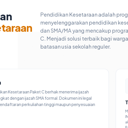
nan
Pendidikan Kesetaraan adalah pro
menyelenggarakan pendidikan kese
etaraan
dan SMA/MA yang mencakup program 
C. Menjadi solusi terbaik bagi warg
batasan usia sekolah reguler.
a
dikan Kesetaraan Paket C berhak menerima ijazah
ngkat dengan ijazah SMA formal. Dokumen ini legal
T
endaftaran perkuliahan tinggi maupun penyesuaian
M
I
a
B