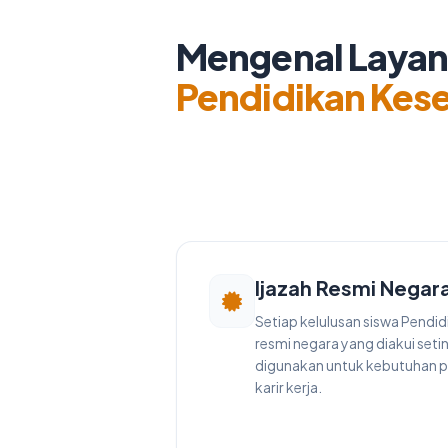
Mengenal Laya
Pendidikan Kes
Ijazah Resmi Negar
Setiap kelulusan siswa Pendi
resmi negara yang diakui seti
digunakan untuk kebutuhan p
karir kerja.