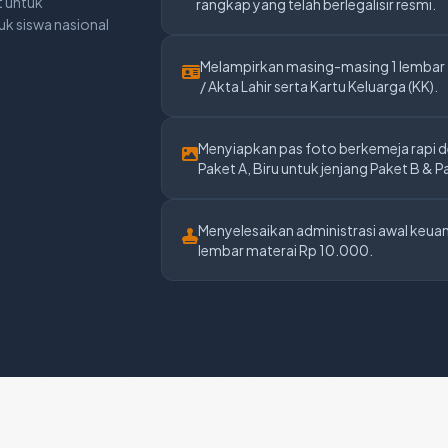
t untuk
rangkap yang telah berlegalisir resmi.
k siswa nasional
Melampirkan masing-masing 1 lembar
/ Akta Lahir serta Kartu Keluarga (KK).
Menyiapkan pas foto berkemeja rapi d
Paket A, Biru untuk jenjang Paket B & P
Menyelesaikan administrasi awal keu
lembar materai Rp 10.000.