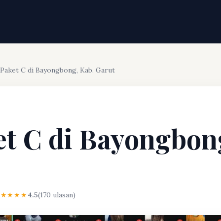
 Paket C di Bayongbong, Kab. Garut
et C di Bayongbon
★★★★★
4.5
(170 ulasan)