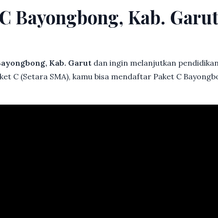
t C Bayongbong, Kab. Garu
ayongbong, Kab. Garut
dan ingin melanjutkan pendidikan 
aket C (Setara SMA), kamu bisa mendaftar Paket C Bayongb