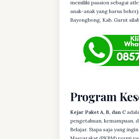
memiliki passion sebagai atl
anak-anak yang harus bekerja
Bayongbong, Kab. Garut silahk
Program Kes
Kejar Paket A, B, dan C
adala
pengetahuan, kemampuan, dan
Belajar. Siapa saja yang ing
Masyarakat (PKBM) resmi yan