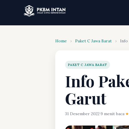
Home
›
Paket C Jawa Barat
›
Info
PAKET C JAWA BARAT
Info Pak
Garut
31 Desember 2022
·
9 menit baca
·