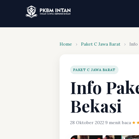
Home
›
Paket C Jawa Barat
›
Info
PAKET C JAWA BARAT
Info Pak
Bekasi
28 Oktober 2022
·
9 menit baca
·
★