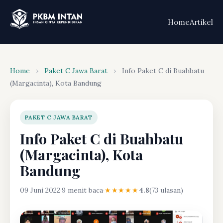
Home
Artikel
Home
›
Paket C Jawa Barat
›
Info Paket C di Buahbatu
(Margacinta), Kota Bandung
PAKET C JAWA BARAT
Info Paket C di Buahbatu
(Margacinta), Kota
Bandung
09 Juni 2022
·
9 menit baca
·
★★★★★
4.8
(73 ulasan)