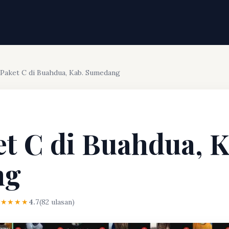
 Paket C di Buahdua, Kab. Sumedang
et C di Buahdua, K
ng
★★★★★
4.7
(82 ulasan)