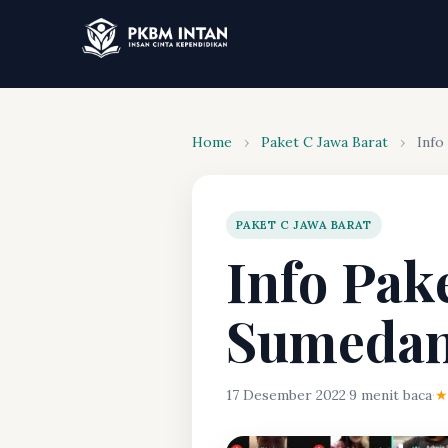
Home
›
Paket C Jawa Barat
›
Info
PAKET C JAWA BARAT
Info Pak
Sumeda
17 Desember 2022
·
9 menit baca
·