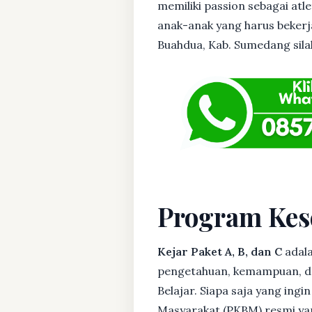
memiliki passion sebagai atl
anak-anak yang harus bekerja
Buahdua, Kab. Sumedang silah
Program Kes
Kejar Paket A, B, dan C
adala
pengetahuan, kemampuan, dan
Belajar. Siapa saja yang ing
Masyarakat (PKBM) resmi yan