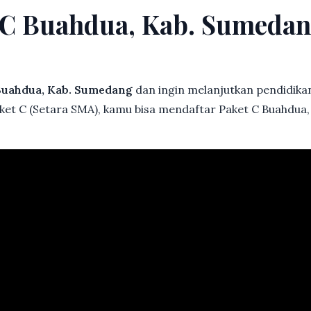
t C Buahdua, Kab. Sumeda
Buahdua, Kab. Sumedang
dan ingin melanjutkan pendidikan 
aket C (Setara SMA), kamu bisa mendaftar Paket C Buahdua