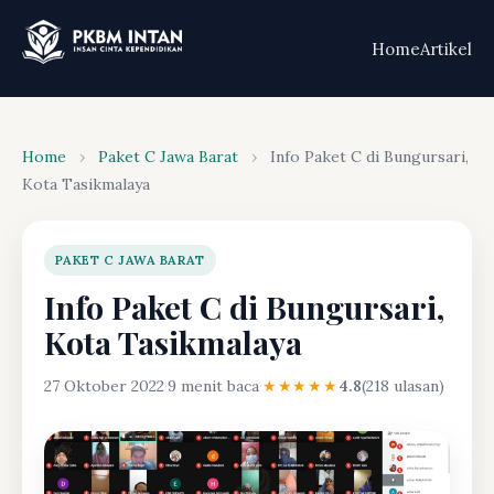
Home
Artikel
Home
›
Paket C Jawa Barat
›
Info Paket C di Bungursari,
Kota Tasikmalaya
PAKET C JAWA BARAT
Info Paket C di Bungursari,
Kota Tasikmalaya
27 Oktober 2022
·
9 menit baca
·
★★★★★
4.8
(218 ulasan)