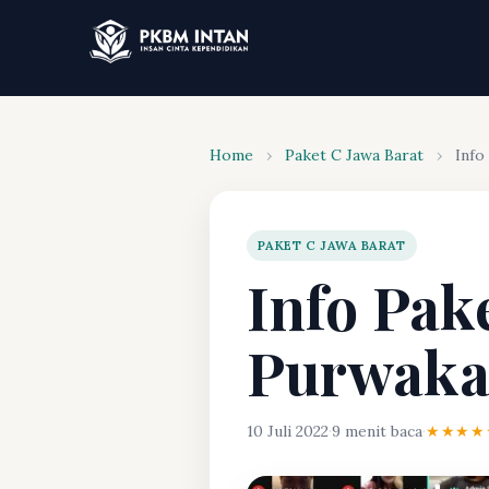
Home
›
Paket C Jawa Barat
›
Info
PAKET C JAWA BARAT
Info Pak
Purwaka
10 Juli 2022
·
9 menit baca
·
★★★★