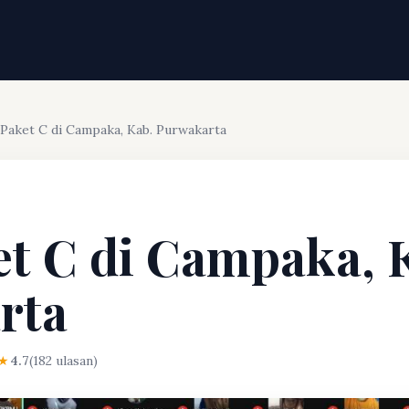
 Paket C di Campaka, Kab. Purwakarta
et C di Campaka, 
rta
★
4.7
(182 ulasan)