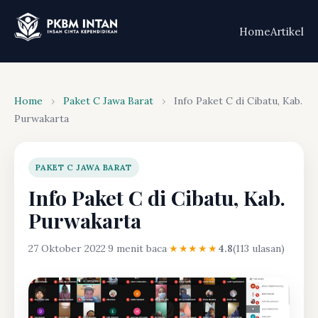
Home
Artikel
Home
›
Paket C Jawa Barat
›
Info Paket C di Cibatu, Kab.
Purwakarta
PAKET C JAWA BARAT
Info Paket C di Cibatu, Kab.
Purwakarta
27 Oktober 2022
·
9 menit baca
·
★★★★★
4.8
(113 ulasan)