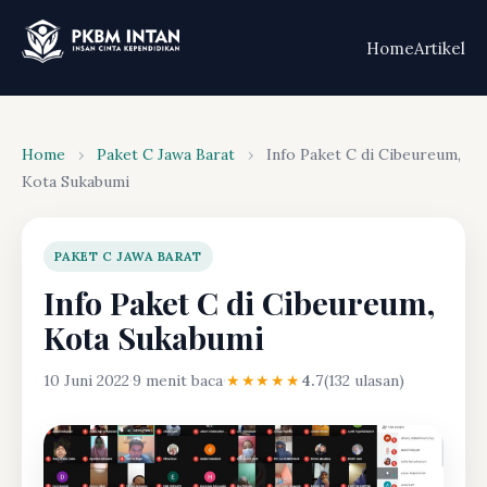
Home
Artikel
Home
›
Paket C Jawa Barat
›
Info Paket C di Cibeureum,
Kota Sukabumi
PAKET C JAWA BARAT
Info Paket C di Cibeureum,
Kota Sukabumi
10 Juni 2022
·
9 menit baca
·
★★★★★
4.7
(132 ulasan)