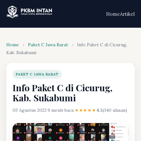
Home
Artikel
Home
›
Paket C Jawa Barat
›
Info Paket C di Cicurug,
Kab. Sukabumi
PAKET C JAWA BARAT
Info Paket C di Cicurug,
Kab. Sukabumi
03 Agustus 2022
·
9 menit baca
·
★★★★★
4.5
(140 ulasan)