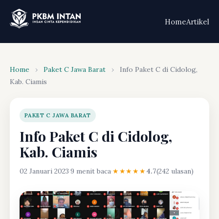
Home
Artikel
Home
›
Paket C Jawa Barat
›
Info Paket C di Cidolog,
Kab. Ciamis
PAKET C JAWA BARAT
Info Paket C di Cidolog,
Kab. Ciamis
02 Januari 2023
·
9 menit baca
·
★★★★★
4.7
(242 ulasan)