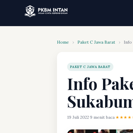
Home
›
Paket C Jawa Barat
›
Info
PAKET C JAWA BARAT
Info Pak
Sukabu
19 Juli 2022
·
9 menit baca
·
★★★★