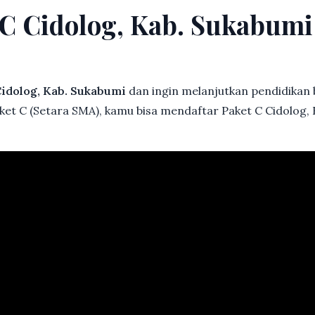
t C Cidolog, Kab. Sukabum
idolog, Kab. Sukabumi
dan ingin melanjutkan pendidikan ba
ket C (Setara SMA), kamu bisa mendaftar Paket C Cidolog,