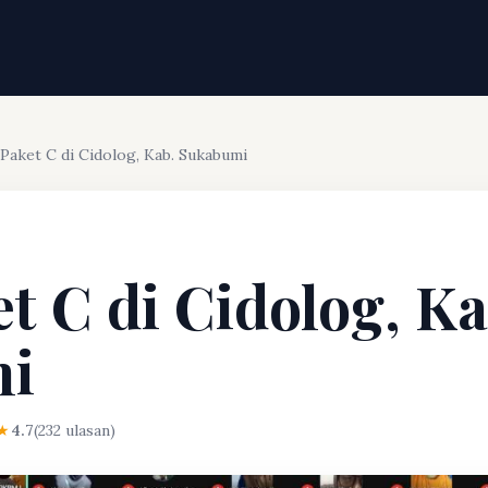
 Paket C di Cidolog, Kab. Sukabumi
et C di Cidolog, Ka
mi
★
4.7
(232 ulasan)