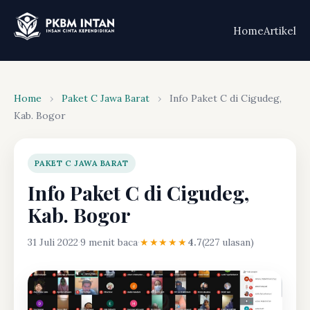
Home
Artikel
Home
›
Paket C Jawa Barat
›
Info Paket C di Cigudeg,
Kab. Bogor
PAKET C JAWA BARAT
Info Paket C di Cigudeg,
Kab. Bogor
31 Juli 2022
·
9 menit baca
·
★★★★★
4.7
(227 ulasan)