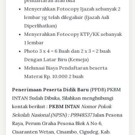
pendaftaran atau bisa
Menyerahkan Fotocopy Ijazah sebanyak 2
lembar yg telah dilegalisir (Ijazah Asli
Diperlihatkan)
Menyerahkan Fotocopy KTP/KK sebanyak
1 lembar
Photo 3 x 4 = 6 Buah dan 2 x 3 = 2 buah
Dengan Latar Biru (Kemeja)
Melunasi Biaya Pendaftaran beserta
Materai Rp. 10.000 2 buah
Penerimaan Peserta Didik Baru
(PPDB) PKBM
INTAN Sudah Dibuka, Silahkan menghubungi
kontak berikut :
PKBM INTAN
Nomor Pokok
Sekolah Nasional (NPSN) : P9948537
Jalan Pesona
Raya, Perum Graha Pesona Blok A No 6,
Cisaranten Wetan, Cinambo, Cigudeg, Kab.