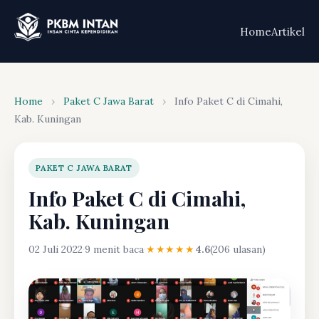
Home
Artikel
Home
›
Paket C Jawa Barat
›
Info Paket C di Cimahi,
Kab. Kuningan
PAKET C JAWA BARAT
Info Paket C di Cimahi,
Kab. Kuningan
02 Juli 2022
·
9 menit baca
·
★★★★★
4.6
(206 ulasan)