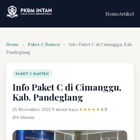
Home
Artikel
Home
›
Paket C Banten
›
Info Paket C di Cimanggu, Kab.
Pandeglang
PAKET C BANTEN
Info Paket C di Cimanggu,
Kab. Pandeglang
25 November 2022
·
9 menit baca
·
★★★★★
4.9
(64 ulasan)