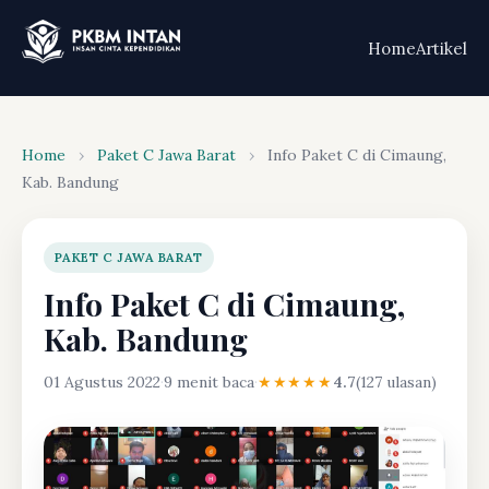
Home
Artikel
Home
›
Paket C Jawa Barat
›
Info Paket C di Cimaung,
Kab. Bandung
PAKET C JAWA BARAT
Info Paket C di Cimaung,
Kab. Bandung
01 Agustus 2022
·
9 menit baca
·
★★★★★
4.7
(127 ulasan)