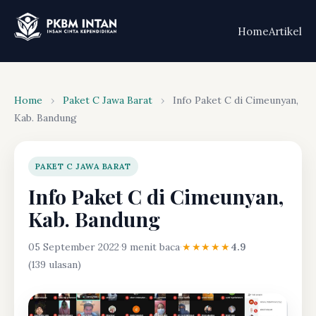
Home
Artikel
Home
›
Paket C Jawa Barat
›
Info Paket C di Cimeunyan,
Kab. Bandung
PAKET C JAWA BARAT
Info Paket C di Cimeunyan,
Kab. Bandung
05 September 2022
·
9 menit baca
·
★★★★★
4.9
(139 ulasan)