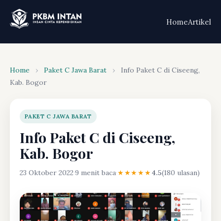
Home
Artikel
Home
›
Paket C Jawa Barat
›
Info Paket C di Ciseeng,
Kab. Bogor
PAKET C JAWA BARAT
Info Paket C di Ciseeng,
Kab. Bogor
23 Oktober 2022
·
9 menit baca
·
★★★★★
4.5
(180 ulasan)