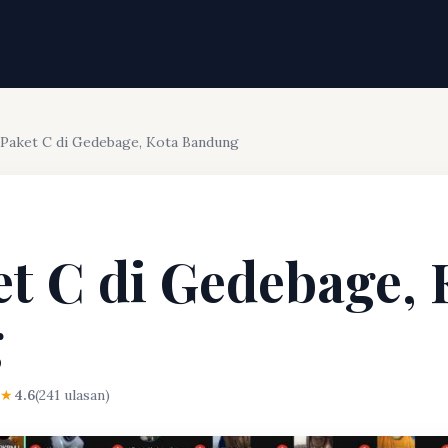
 Paket C di Gedebage, Kota Bandung
et C di Gedebage, 
g
★
4.6
(241 ulasan)