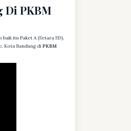
ng Di PKBM
baik itu Paket A (Setara SD),
e, Kota Bandung di
PKBM