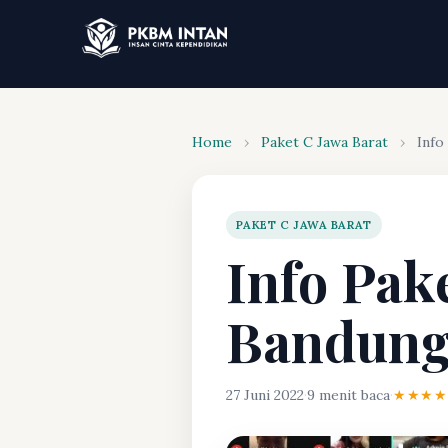
Home
›
Paket C Jawa Barat
›
Info
PAKET C JAWA BARAT
Info Pak
Bandun
27 Juni 2022
·
9 menit baca
·
★★★★