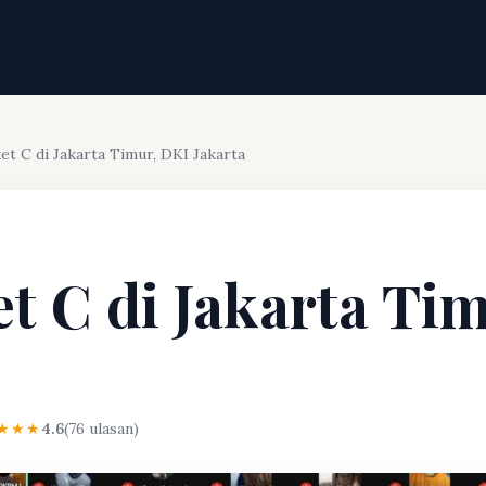
et C di Jakarta Timur, DKI Jakarta
et C di Jakarta Ti
★★★
4.6
(76 ulasan)