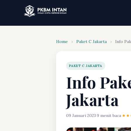
Home
›
Paket C Jakarta
›
Info Pak
PAKET C JAKARTA
Info Pak
Jakarta
09 Januari 2023
·
9 menit baca
·
★★