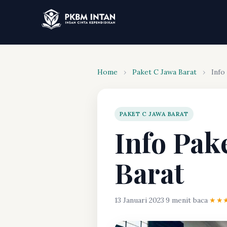
Home
›
Paket C Jawa Barat
›
Info
PAKET C JAWA BARAT
Info Pak
Barat
13 Januari 2023
·
9 menit baca
·
★★