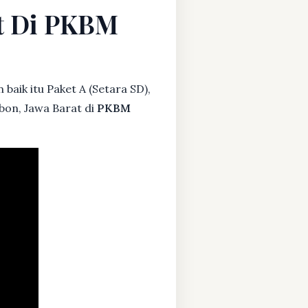
at Di PKBM
baik itu Paket A (Setara SD),
bon, Jawa Barat di
PKBM