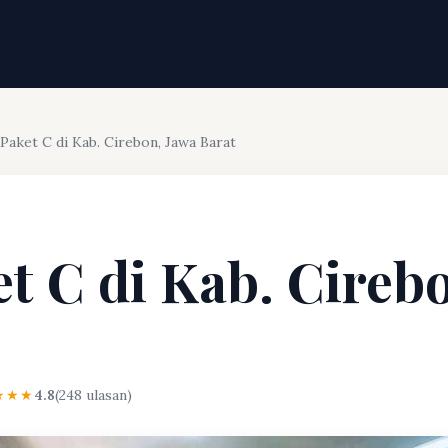
 Paket C di Kab. Cirebon, Jawa Barat
et C di Kab. Cireb
★★★
4.8
(248 ulasan)