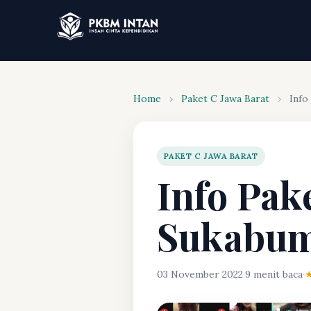
Home
›
Paket C Jawa Barat
›
Info
PAKET C JAWA BARAT
Info Pak
Sukabu
03 November 2022
·
9 menit baca
·