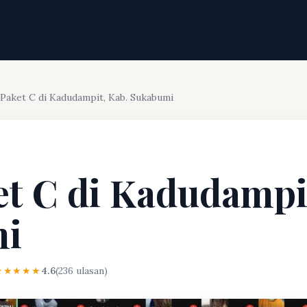
 Paket C di Kadudampit, Kab. Sukabumi
et C di Kadudampi
mi
★★★★★
4.6
(236 ulasan)