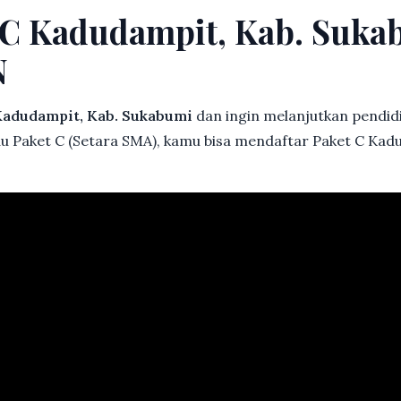
 C Kadudampit, Kab. Suka
N
adudampit, Kab. Sukabumi
dan ingin melanjutkan pendidik
au Paket C (Setara SMA), kamu bisa mendaftar Paket C Kad