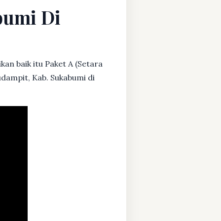
bumi Di
an baik itu Paket A (Setara
udampit, Kab. Sukabumi di