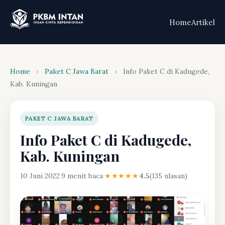
Home
Artikel
Home
›
Paket C Jawa Barat
›
Info Paket C di Kadugede,
Kab. Kuningan
PAKET C JAWA BARAT
Info Paket C di Kadugede,
Kab. Kuningan
10 Juni 2022
·
9 menit baca
·
★★★★★
4.5
(135 ulasan)