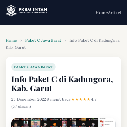
Home
Artikel
Home
›
Paket C Jawa Barat
›
Info Paket C di Kadungora,
Kab. Garut
PAKET C JAWA BARAT
Info Paket C di Kadungora,
Kab. Garut
25 Desember 2022
·
9 menit baca
·
★★★★★
4.7
(57 ulasan)