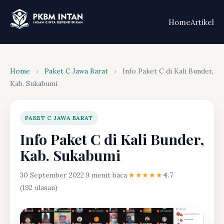
Home
Artikel
Home
›
Paket C Jawa Barat
›
Info Paket C di Kali Bunder,
Kab. Sukabumi
PAKET C JAWA BARAT
Info Paket C di Kali Bunder,
Kab. Sukabumi
30 September 2022
·
9 menit baca
·
★★★★★
4.7
(192 ulasan)