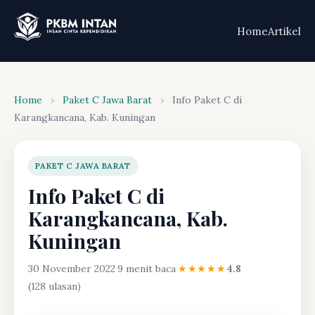
Home
Artikel
Home
›
Paket C Jawa Barat
›
Info Paket C di
Karangkancana, Kab. Kuningan
PAKET C JAWA BARAT
Info Paket C di
Karangkancana, Kab.
Kuningan
30 November 2022
·
9 menit baca
·
★★★★★
4.8
(128 ulasan)