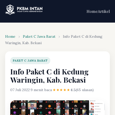
Home
Artikel
Home
›
Paket C Jawa Barat
›
Info Paket C di Kedung
Waringin, Kab. Bekasi
PAKET C JAWA BARAT
Info Paket C di Kedung
Waringin, Kab. Bekasi
07 Juli 2022
·
9 menit baca
·
★★★★★
4.5
(65 ulasan)