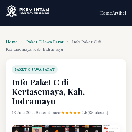
Home
Artikel
Home
›
Paket C Jawa Barat
›
Info Paket C di
Kertasemaya, Kab. Indramayu
PAKET C JAWA BARAT
Info Paket C di
Kertasemaya, Kab.
Indramayu
16 Juni 2022
·
9 menit baca
·
★★★★★
4.5
(85 ulasan)