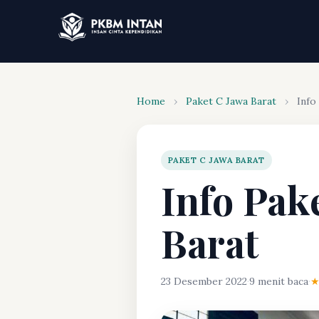
Home
›
Paket C Jawa Barat
›
Info
PAKET C JAWA BARAT
Info Pak
Barat
23 Desember 2022
·
9 menit baca
·