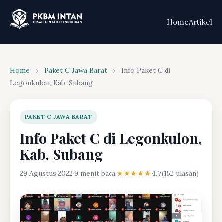
Home
Artikel
Home
›
Paket C Jawa Barat
›
Info Paket C di
Legonkulon, Kab. Subang
PAKET C JAWA BARAT
Info Paket C di Legonkulon,
Kab. Subang
29 Agustus 2022
·
9 menit baca
·
★★★★★
4.7
(152 ulasan)