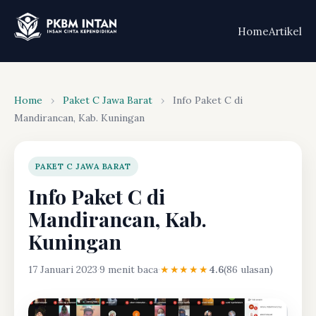
Home
Artikel
Home
›
Paket C Jawa Barat
›
Info Paket C di
Mandirancan, Kab. Kuningan
PAKET C JAWA BARAT
Info Paket C di
Mandirancan, Kab.
Kuningan
17 Januari 2023
·
9 menit baca
·
★★★★★
4.6
(86 ulasan)