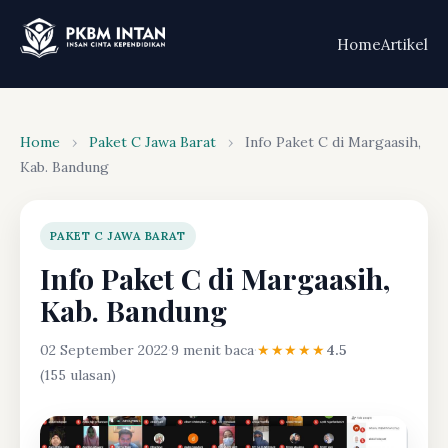
Home
Artikel
Home
›
Paket C Jawa Barat
›
Info Paket C di Margaasih,
Kab. Bandung
PAKET C JAWA BARAT
Info Paket C di Margaasih,
Kab. Bandung
02 September 2022
·
9 menit baca
·
★★★★★
4.5
(155 ulasan)