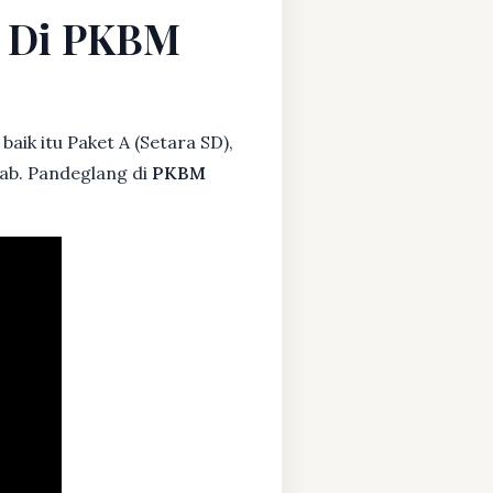
g Di PKBM
aik itu Paket A (Setara SD),
Kab. Pandeglang di
PKBM