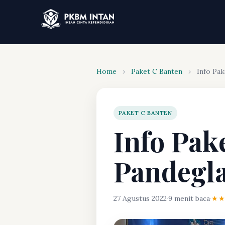
Home
›
Paket C Banten
›
Info Pak
PAKET C BANTEN
Info Pak
Pandegl
27 Agustus 2022
·
9 menit baca
·
★