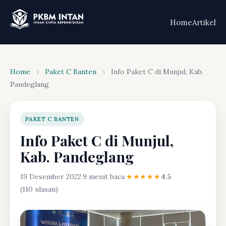
Home
Artikel
Home
›
Paket C Banten
›
Info Paket C di Munjul, Kab.
Pandeglang
PAKET C BANTEN
Info Paket C di Munjul,
Kab. Pandeglang
19 Desember 2022
·
9 menit baca
·
★★★★★
4.5
(110 ulasan)