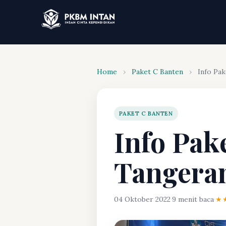
Home
›
Paket C Banten
›
Info Pak
PAKET C BANTEN
Info Pake
Tangera
04 Oktober 2022
·
9 menit baca
·
★