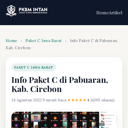
Home
Artikel
Home
›
Paket C Jawa Barat
›
Info Paket C di Pabuaran,
Kab. Cirebon
PAKET C JAWA BARAT
Info Paket C di Pabuaran,
Kab. Cirebon
14 Agustus 2022
·
9 menit baca
·
★★★★★
4.5
(195 ulasan)