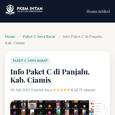
Home
Artikel
Home
›
Paket C Jawa Barat
›
Info Paket C di Panjalu,
Kab. Ciamis
PAKET C JAWA BARAT
Info Paket C di Panjalu,
Kab. Ciamis
06 Juli 2022
·
9 menit baca
·
★★★★★
4.5
(175 ulasan)