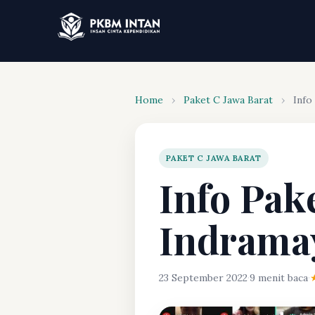
Home
›
Paket C Jawa Barat
›
Info
PAKET C JAWA BARAT
Info Pake
Indrama
23 September 2022
·
9 menit baca
·