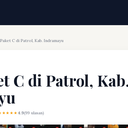
 Paket C di Patrol, Kab. Indramayu
t C di Patrol, Kab
yu
★★★★★
4.9
(99 ulasan)