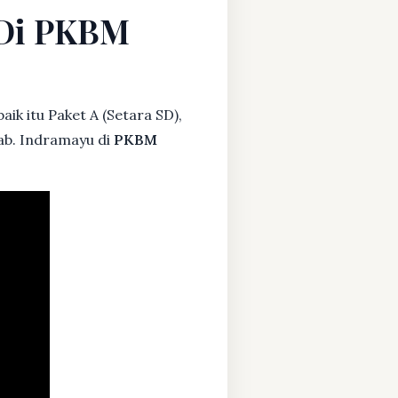
u Di PKBM
ik itu Paket A (Setara SD),
Kab. Indramayu di
PKBM