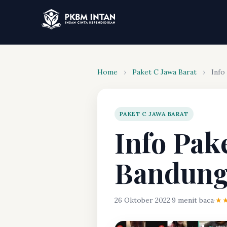
Home
›
Paket C Jawa Barat
›
Info
PAKET C JAWA BARAT
Info Pak
Bandun
26 Oktober 2022
·
9 menit baca
·
★