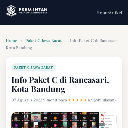
Home
Artikel
Home
›
Paket C Jawa Barat
›
Info Paket C di Rancasari,
Kota Bandung
PAKET C JAWA BARAT
Info Paket C di Rancasari,
Kota Bandung
07 Agustus 2022
·
9 menit baca
·
★★★★★
4.9
(249 ulasan)