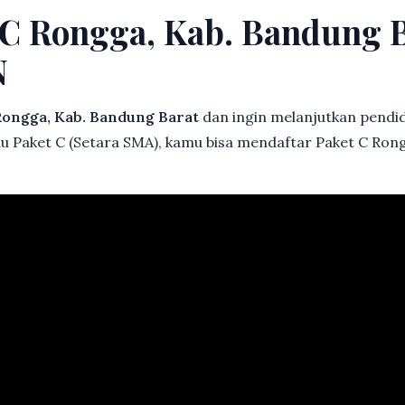
 C Rongga, Kab. Bandung B
N
ongga, Kab. Bandung Barat
dan ingin melanjutkan pendidi
au Paket C (Setara SMA), kamu bisa mendaftar Paket C Ron