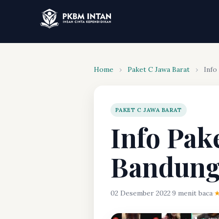
Home
›
Paket C Jawa Barat
›
Info
PAKET C JAWA BARAT
Info Pak
Bandung
02 Desember 2022
·
9 menit baca
·