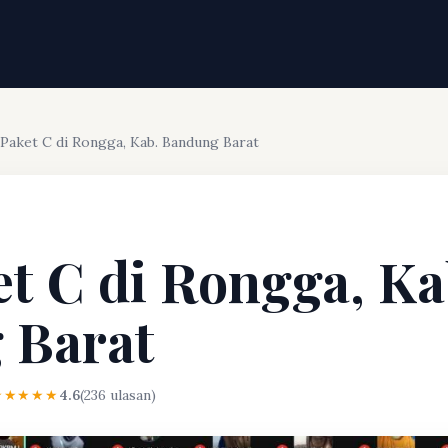
 Paket C di Rongga, Kab. Bandung Barat
et C di Rongga, Ka
 Barat
★★★★★
4.6
(236 ulasan)