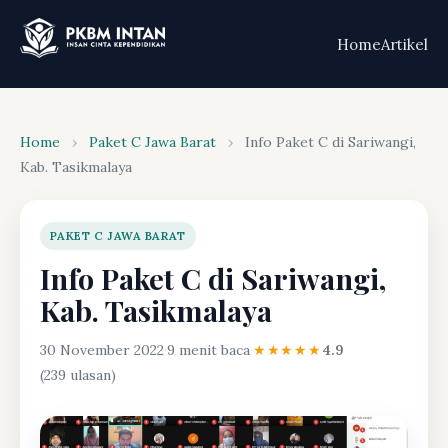
Home
Artikel
Home
›
Paket C Jawa Barat
›
Info Paket C di Sariwangi,
Kab. Tasikmalaya
PAKET C JAWA BARAT
Info Paket C di Sariwangi,
Kab. Tasikmalaya
30 November 2022
·
9 menit baca
·
★★★★★
4.9
(239 ulasan)