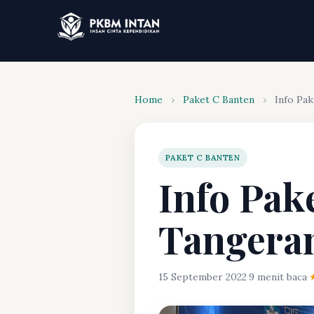
Home
›
Paket C Banten
›
Info Pak
PAKET C BANTEN
Info Pak
Tangera
15 September 2022
·
9 menit baca
·