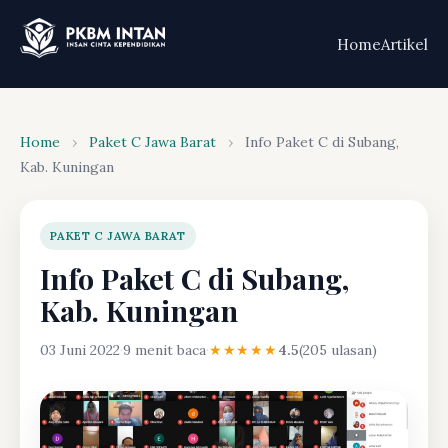
Home
Artikel
Home
›
Paket C Jawa Barat
›
Info Paket C di Subang,
Kab. Kuningan
PAKET C JAWA BARAT
Info Paket C di Subang,
Kab. Kuningan
03 Juni 2022
·
9 menit baca
·
★★★★★
4.5
(205 ulasan)