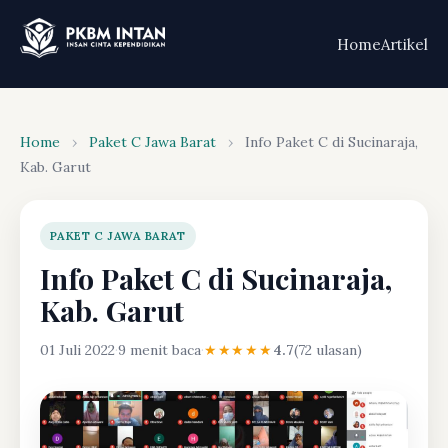
Home
Artikel
Home
›
Paket C Jawa Barat
›
Info Paket C di Sucinaraja,
Kab. Garut
PAKET C JAWA BARAT
Info Paket C di Sucinaraja,
Kab. Garut
01 Juli 2022
·
9 menit baca
·
★★★★★
4.7
(72 ulasan)