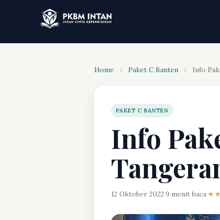
Home
›
Paket C Banten
›
Info Pak
PAKET C BANTEN
Info Pake
Tangera
12 Oktober 2022
·
9 menit baca
·
★