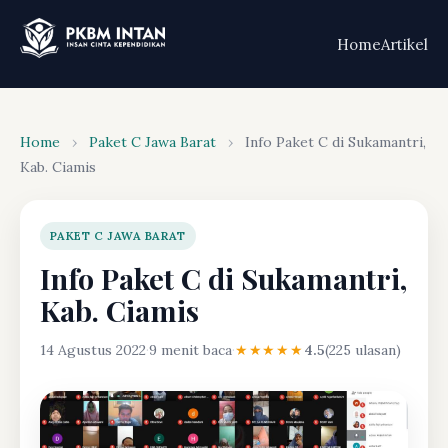
Home
Artikel
Home
›
Paket C Jawa Barat
›
Info Paket C di Sukamantri,
Kab. Ciamis
PAKET C JAWA BARAT
Info Paket C di Sukamantri,
Kab. Ciamis
14 Agustus 2022
·
9 menit baca
·
★★★★★
4.5
(225 ulasan)