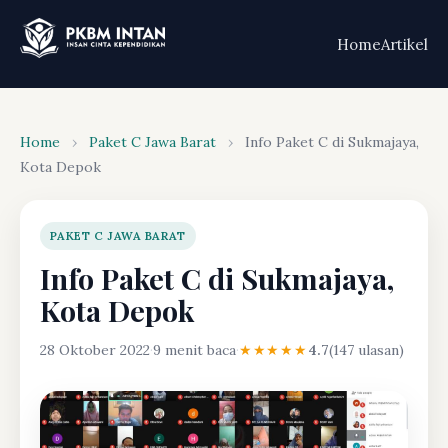
Home
Artikel
Home
›
Paket C Jawa Barat
›
Info Paket C di Sukmajaya,
Kota Depok
PAKET C JAWA BARAT
Info Paket C di Sukmajaya,
Kota Depok
28 Oktober 2022
·
9 menit baca
·
★★★★★
4.7
(147 ulasan)