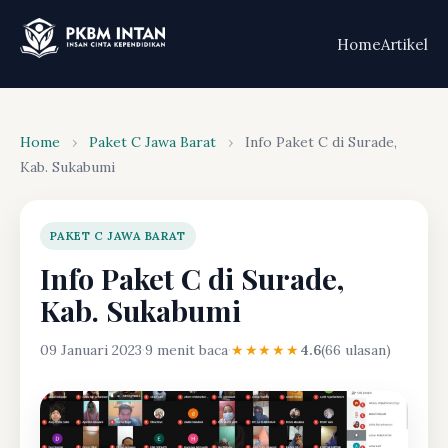
Home
Artikel
Home
›
Paket C Jawa Barat
›
Info Paket C di Surade,
Kab. Sukabumi
PAKET C JAWA BARAT
Info Paket C di Surade,
Kab. Sukabumi
09 Januari 2023
·
9 menit baca
·
★★★★★
4.6
(66 ulasan)