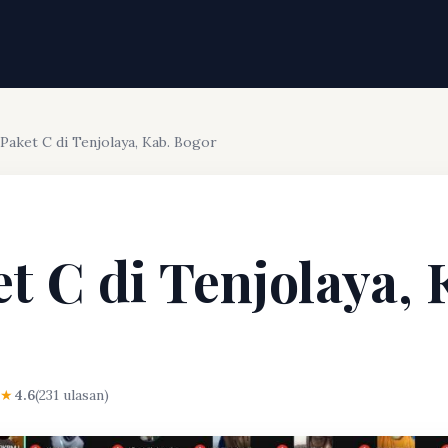
 Paket C di Tenjolaya, Kab. Bogor
t C di Tenjolaya, 
★
4.6
(231 ulasan)