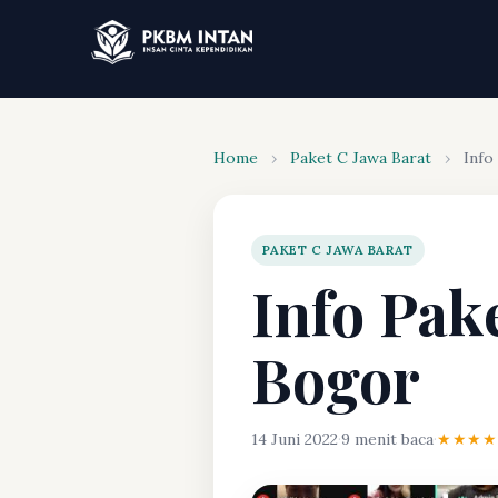
Home
›
Paket C Jawa Barat
›
Info
PAKET C JAWA BARAT
Info Pake
Bogor
14 Juni 2022
·
9 menit baca
·
★★★★