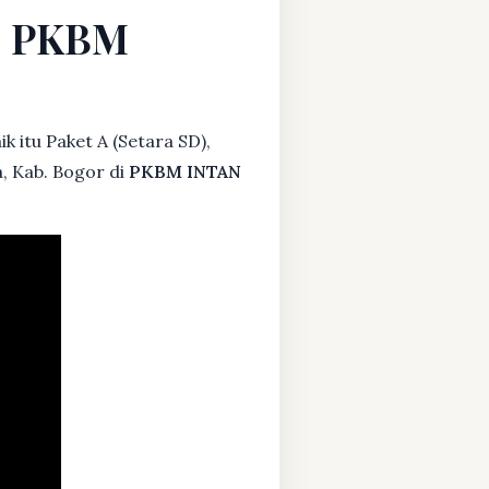
Di PKBM
k itu Paket A (Setara SD),
, Kab. Bogor di
PKBM INTAN